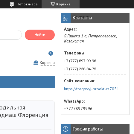
Нет отзывов,
Корзина
Контакты
Найти
Я.Гашека 1 а, Петропавловск,
Казахстан
+7 (777) 897-99-96
Корзина
+7 (777) 258-84-75
https://torgovyj-proekt-cs705144.satu.kz/
лодильная
+77778979996
одмаш Флоренция
График работы